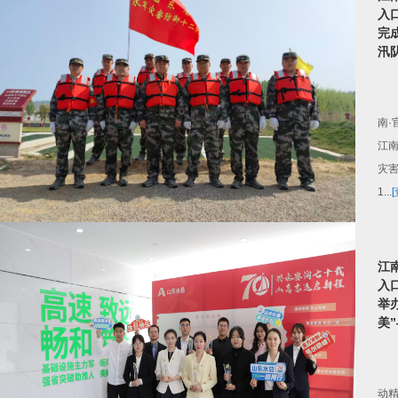
入口
完
汛队
4
南·
江南
灾
1...
江
入口
举
美”
为
动