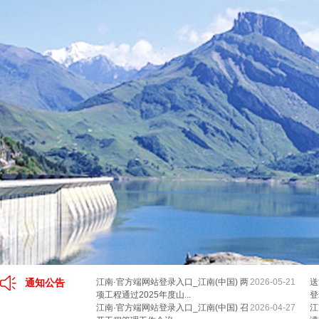
通知公告
江南·官方端网站登录入口_江南(中国) 两
2026-05-21
送
项工程通过2025年度山...
登
江南·官方端网站登录入口_江南(中国) 召
2026-04-27
江