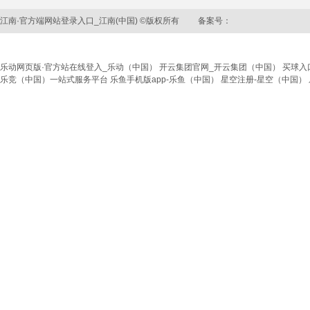
江南·官方端网站登录入口_江南(中国) ©版权所有 备案号：
乐动网页版·官方站在线登入_乐动（中国）
开云集团官网_开云集团（中国）
买球入
乐竞（中国）一站式服务平台
乐鱼手机版app-乐鱼（中国）
星空注册-星空（中国）