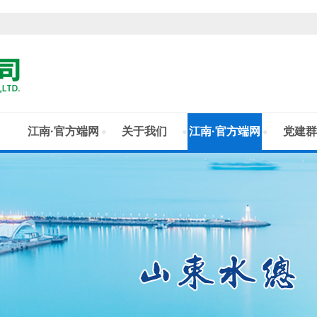
江南·官方端网
关于我们
江南·官方端网
党建群
站登录入口_江
站登录入口_江
南(中国)
南(中国)