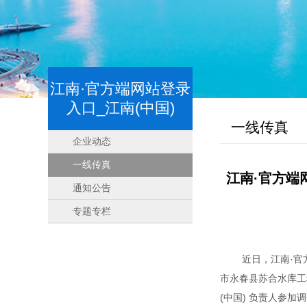
江南·官方端网站登录
入口_江南(中国)
一线传真
企业动态
一线传真
江南·官方端
通知公告
专题专栏
近日，江南·官方端
市永春县苏合水库工
(中国) 负责人参加