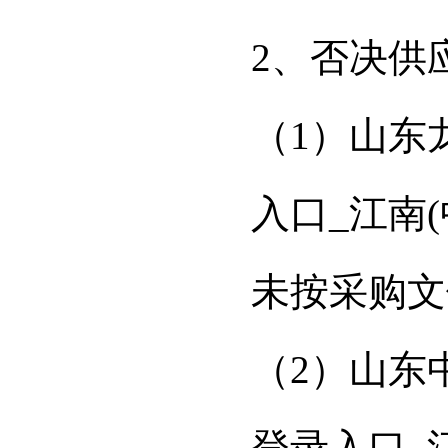
2
、否决供
（
1
）山东
入口_江南(
未按采购文
（
2
）山东
登录入口_江