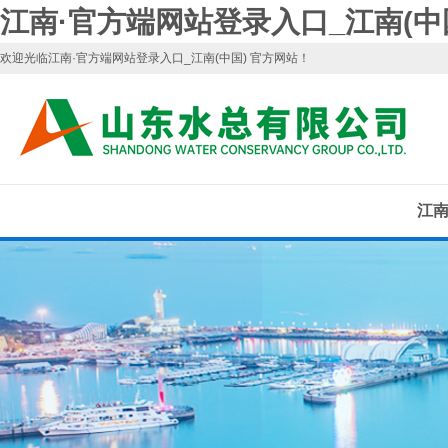
江南·官方端网站登录入口_江南(中
欢迎光临江南·官方端网站登录入口_江南(中国) 官方网站！
江南
站登