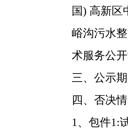
国) 高新
峪沟污水整
术服务公开
三、公示期
四、否决情
1
、包件
1: