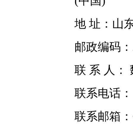
(中国)
地
址：山
邮政编码：
联 系 人：
联系电话：
联系邮箱：