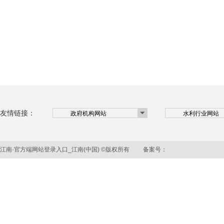
友情链接：
江南·官方端网站登录入口_江南(中国) ©版权所有 备案号：