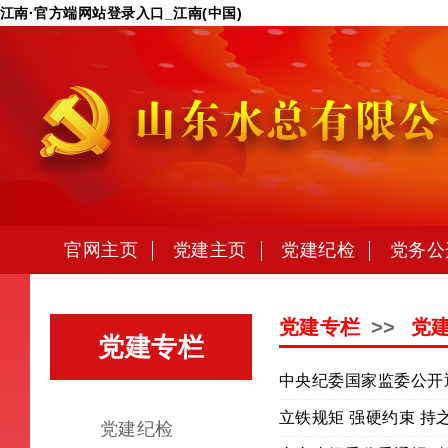
江南·官方端网站登录入口_江南(中国)
官网主页
党建主页
党建纪检
党务公
党建专栏
>>
党
党建专栏
党建纪检