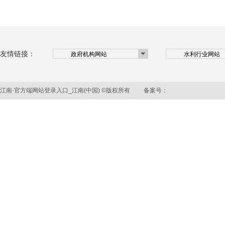
友情链接：
江南·官方端网站登录入口_江南(中国) ©版权所有 备案号：