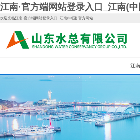
江南·官方端网站登录入口_江南(中
欢迎光临江南·官方端网站登录入口_江南(中国) 官方网站！
江南
站登