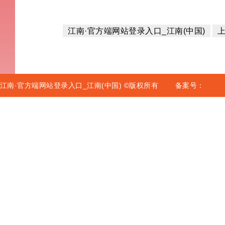
江南·官方端网站登录入口_江南(中国)
江南·官方端网站登录入口_江南(中国) ©版权所有 备案号：