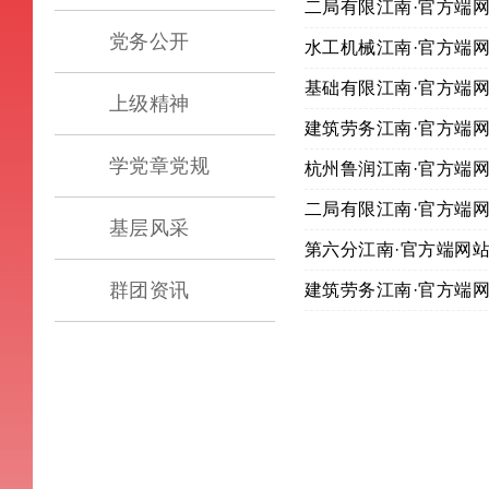
党务公开
上级精神
学党章党规
基层风采
群团资讯