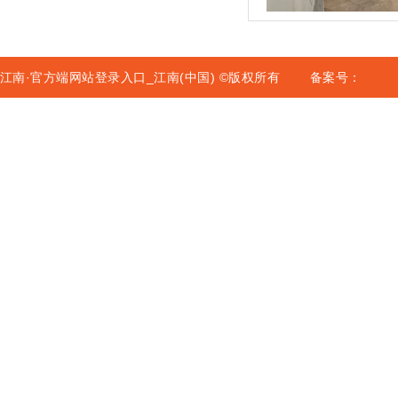
江南·官方端网站登录入口_江南(中国) ©版权所有 备案号：