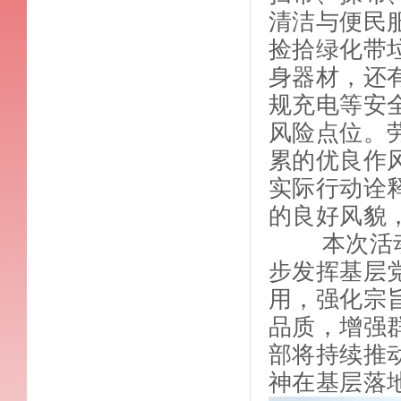
清洁与便民
捡拾绿化带
身器材，还
规充电等安
风险点位。
累的优良作
实际行动诠
的良好风貌
本次活动将
步发挥基层
用，强化宗
品质，增强
部将持续推
神在基层落